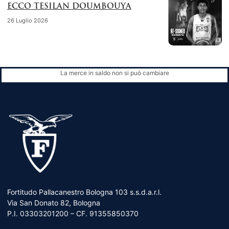
ECCO TESILAN DOUMBOUYA
26 Luglio 2026
La merce in saldo non si può cambiare
Fortitudo Pallacanestro Bologna 103 s.s.d.a.r.l.
Via San Donato 82, Bologna
P.I. 03303201200 – CF. 91355850370