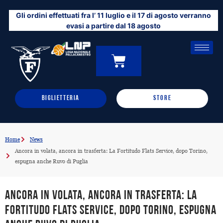
Vai
Gli ordini effettuati fra l’ 11 luglio e il 17 di agosto verranno
al
evasi a partire dal 18 agosto
contenuto
CARRELLO
0
BIGLIETTERIA
STORE
Home
News
Ancora in volata, ancora in trasferta: La Fortitudo Flats Service, dopo Torino,
espugna anche Ruvo di Puglia
Ancora in volata, ancora in trasferta: La
Fortitudo Flats Service, dopo Torino, espugna