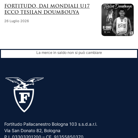
FORTITUDO, DAI MONDIALI U17
ECCO TESILAN DOUMBOUYA
26 Luglio 2026
La merce in saldo non si può cambiare
Fortitudo Pallacanestro Bologna 103 s.s.d.a.r.l.
Via San Donato 82, Bologna
P.I. 03303201200 – CF. 91355850370