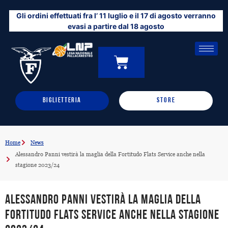
Vai
Gli ordini effettuati fra l’ 11 luglio e il 17 di agosto verranno
al
evasi a partire dal 18 agosto
contenuto
CARRELLO
0
BIGLIETTERIA
STORE
Home
News
Alessandro Panni vestirà la maglia della Fortitudo Flats Service anche nella
stagione 2023/24
Alessandro Panni vestirà la maglia della
Fortitudo Flats Service anche nella stagione