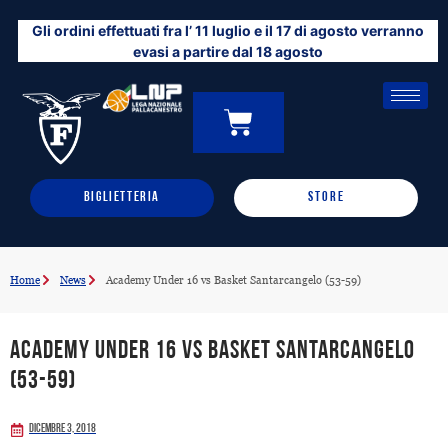
Vai
Gli ordini effettuati fra l’ 11 luglio e il 17 di agosto verranno
al
evasi a partire dal 18 agosto
contenuto
CARRELLO
0
BIGLIETTERIA
STORE
Home
News
Academy Under 16 vs Basket Santarcangelo (53-59)
Academy Under 16 vs Basket Santarcangelo
(53-59)
Dicembre 3, 2018