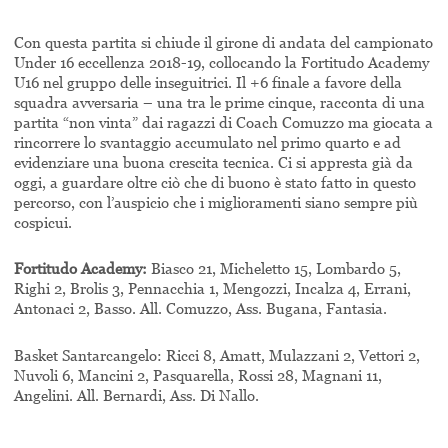
Con questa partita si chiude il girone di andata del campionato
Under 16 eccellenza 2018-19, collocando la Fortitudo Academy
U16 nel gruppo delle inseguitrici. Il +6 finale a favore della
squadra avversaria – una tra le prime cinque, racconta di una
partita “non vinta” dai ragazzi di Coach Comuzzo ma giocata a
rincorrere lo svantaggio accumulato nel primo quarto e ad
evidenziare una buona crescita tecnica. Ci si appresta già da
oggi, a guardare oltre ciò che di buono è stato fatto in questo
percorso, con l’auspicio che i miglioramenti siano sempre più
cospicui.
Fortitudo Academy:
Biasco 21, Micheletto 15, Lombardo 5,
Righi 2, Brolis 3, Pennacchia 1, Mengozzi, Incalza 4, Errani,
Antonaci 2, Basso.
All. Comuzzo, Ass. Bugana, Fantasia.
Basket Santarcangelo: Ricci 8, Amatt, Mulazzani 2, Vettori 2,
Nuvoli 6, Mancini 2, Pasquarella, Rossi 28, Magnani 11,
Angelini.
All. Bernardi, Ass. Di Nallo.