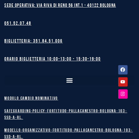
Sede operativa: Via Riva di Reno 56 int.1 - 40122 BOLOGNA
051.52.07.48
Biglietteria: 351.84.51.006
Orario biglietteria 10:00-13:00 - 15:30-19:00
Facebook
Youtube
Instagram
MODULO CAMBIO NOMINATIVO
safeguarding-policy-Fortitudo-Pallacanestro-Bologna-103-
SSD-A-RL.
Modello-Organizzativo-Fortitudo-Pallacanestro-Bologna-103-
SSD-A-RL.