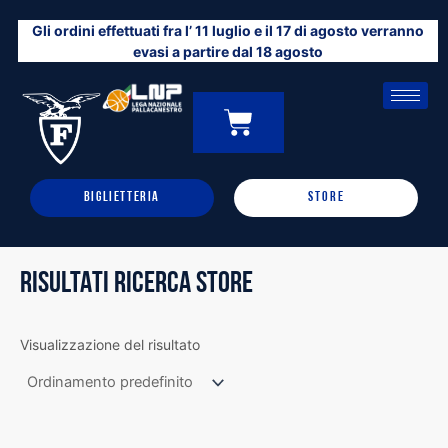
Vai
Gli ordini effettuati fra l’ 11 luglio e il 17 di agosto verranno
al
evasi a partire dal 18 agosto
contenuto
CARRELLO
0
BIGLIETTERIA
STORE
RISULTATI RICERCA STORE
Visualizzazione del risultato