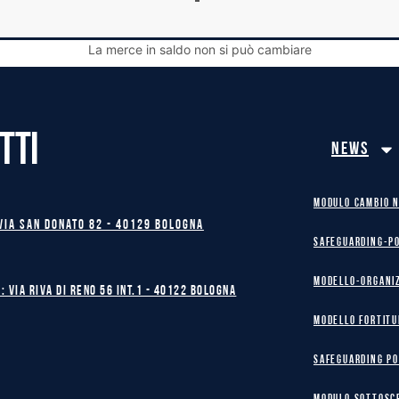
La merce in saldo non si può cambiare
TTI
News
MODULO CAMBIO 
Via San Donato 82 - 40129 BOLOGNA
safeguarding-p
Modello-Organi
: Via Riva di Reno 56 int.1 - 40122 BOLOGNA
MODELLO FORTITU
safeguarding po