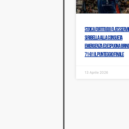
Stoica Fortitudo Flats Servi
Si ribella alla consueta
emergenza ed espugna Brindi
71-81 il punteggio finale
13 Aprile 2026