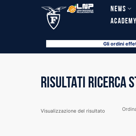
Vai
News
al
contenuto
Academ
Gli ordini effe
RISULTATI RICERCA 
Visualizzazione del risultato