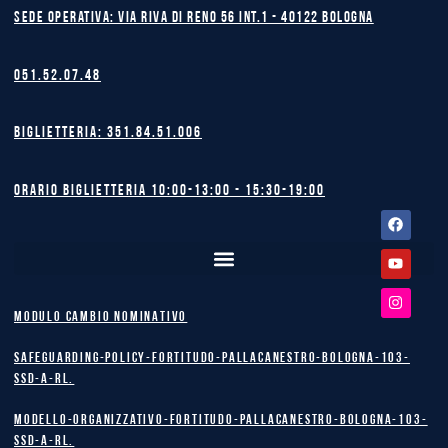
Sede operativa: Via Riva di Reno 56 int.1 - 40122 BOLOGNA
051.52.07.48
Biglietteria: 351.84.51.006
Orario biglietteria 10:00-13:00 - 15:30-19:00
Facebook
Youtube
Instagram
MODULO CAMBIO NOMINATIVO
safeguarding-policy-Fortitudo-Pallacanestro-Bologna-103-
SSD-A-RL.
Modello-Organizzativo-Fortitudo-Pallacanestro-Bologna-103-
SSD-A-RL.