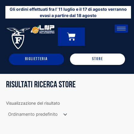
Vai
Gli ordini effettuati fra l’ 11 luglio e il 17 di agosto verranno
al
evasi a partire dal 18 agosto
contenuto
CARRELLO
0
BIGLIETTERIA
STORE
RISULTATI RICERCA STORE
Visualizzazione del risultato