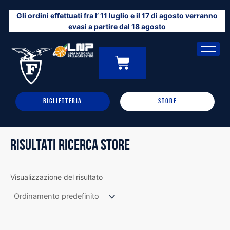
Vai
Gli ordini effettuati fra l’ 11 luglio e il 17 di agosto verranno
al
evasi a partire dal 18 agosto
contenuto
CARRELLO
0
BIGLIETTERIA
STORE
RISULTATI RICERCA STORE
Visualizzazione del risultato