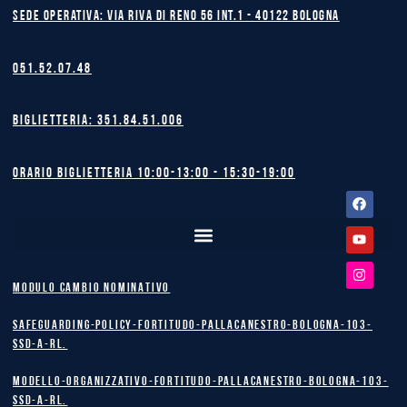
Sede operativa: Via Riva di Reno 56 int.1 - 40122 BOLOGNA
051.52.07.48
Biglietteria: 351.84.51.006
Orario biglietteria 10:00-13:00 - 15:30-19:00
Facebook
Youtube
Instagram
MODULO CAMBIO NOMINATIVO
safeguarding-policy-Fortitudo-Pallacanestro-Bologna-103-
SSD-A-RL.
Modello-Organizzativo-Fortitudo-Pallacanestro-Bologna-103-
SSD-A-RL.