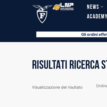
Vai
News
al
contenuto
Academ
Gli ordini effe
RISULTATI RICERCA 
Visualizzazione del risultato