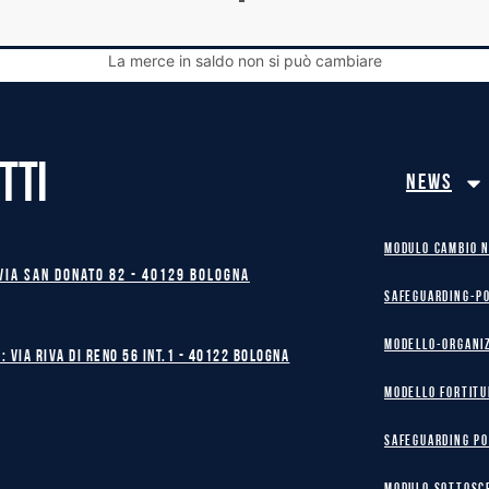
La merce in saldo non si può cambiare
TTI
News
MODULO CAMBIO 
Via San Donato 82 - 40129 BOLOGNA
safeguarding-p
Modello-Organi
: Via Riva di Reno 56 int.1 - 40122 BOLOGNA
MODELLO FORTITU
safeguarding po