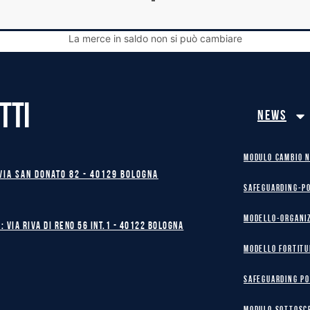
La merce in saldo non si può cambiare
TTI
News
MODULO CAMBIO 
Via San Donato 82 - 40129 BOLOGNA
safeguarding-p
Modello-Organi
: Via Riva di Reno 56 int.1 - 40122 BOLOGNA
MODELLO FORTITU
safeguarding po