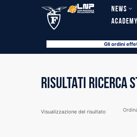
Vai
News
al
contenuto
Academ
Gli ordini effe
RISULTATI RICERCA 
Visualizzazione del risultato