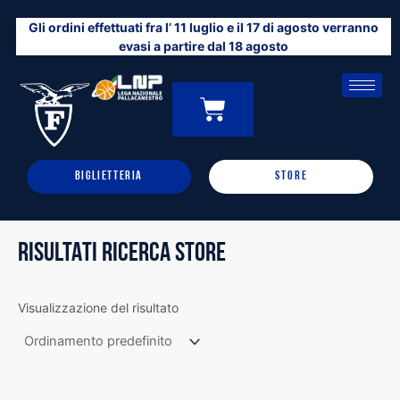
Vai
Gli ordini effettuati fra l’ 11 luglio e il 17 di agosto verranno
al
evasi a partire dal 18 agosto
contenuto
CARRELLO
0
BIGLIETTERIA
STORE
RISULTATI RICERCA STORE
Visualizzazione del risultato