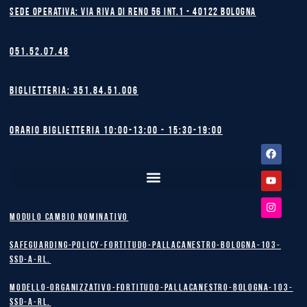
Sede operativa: Via Riva di Reno 56 int.1 - 40122 BOLOGNA
051.52.07.48
Biglietteria: 351.84.51.006
Orario biglietteria 10:00-13:00 - 15:30-19:00
Facebook
Youtube
Instagram
MODULO CAMBIO NOMINATIVO
safeguarding-policy-Fortitudo-Pallacanestro-Bologna-103-
SSD-A-RL.
Modello-Organizzativo-Fortitudo-Pallacanestro-Bologna-103-
SSD-A-RL.