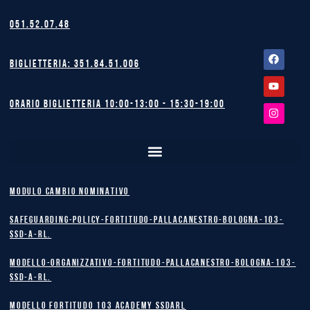
051.52.07.48
Facebook
Youtube
Instagram
Biglietteria: 351.84.51.006
Orario biglietteria 10:00-13:00 - 15:30-19:00
MODULO CAMBIO NOMINATIVO
safeguarding-policy-Fortitudo-Pallacanestro-Bologna-103-
SSD-A-RL.
Modello-Organizzativo-Fortitudo-Pallacanestro-Bologna-103-
SSD-A-RL.
MODELLO FORTITUDO 103 ACADEMY SSDARL