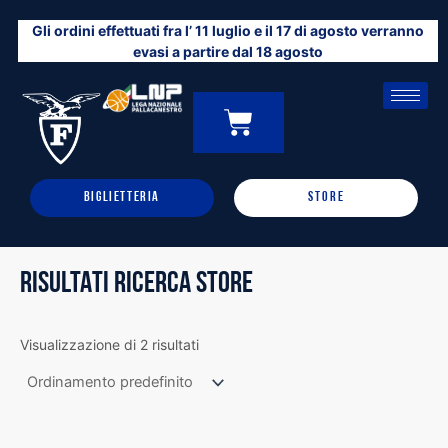
Vai
Gli ordini effettuati fra l’ 11 luglio e il 17 di agosto verranno
al
evasi a partire dal 18 agosto
contenuto
CARRELLO
0
BIGLIETTERIA
STORE
RISULTATI RICERCA STORE
Visualizzazione di 2 risultati