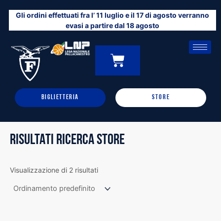
Vai
Gli ordini effettuati fra l’ 11 luglio e il 17 di agosto verranno
al
evasi a partire dal 18 agosto
contenuto
CARRELLO
0
BIGLIETTERIA
STORE
RISULTATI RICERCA STORE
Visualizzazione di 2 risultati