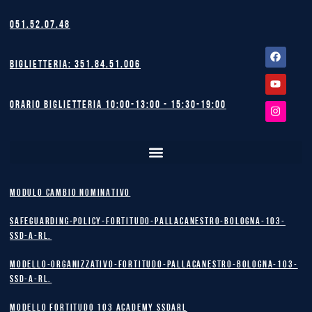
051.52.07.48
Facebook
Youtube
Instagram
Biglietteria: 351.84.51.006
Orario biglietteria 10:00-13:00 - 15:30-19:00
MODULO CAMBIO NOMINATIVO
safeguarding-policy-Fortitudo-Pallacanestro-Bologna-103-
SSD-A-RL.
Modello-Organizzativo-Fortitudo-Pallacanestro-Bologna-103-
SSD-A-RL.
MODELLO FORTITUDO 103 ACADEMY SSDARL