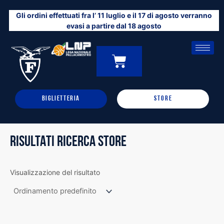
Vai
Gli ordini effettuati fra l’ 11 luglio e il 17 di agosto verranno
al
evasi a partire dal 18 agosto
contenuto
CARRELLO
0
BIGLIETTERIA
STORE
RISULTATI RICERCA STORE
Visualizzazione del risultato