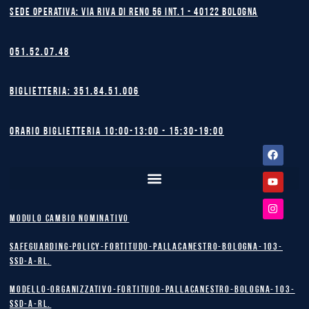
Sede operativa: Via Riva di Reno 56 int.1 - 40122 BOLOGNA
051.52.07.48
Biglietteria: 351.84.51.006
Orario biglietteria 10:00-13:00 - 15:30-19:00
Facebook
Youtube
Instagram
MODULO CAMBIO NOMINATIVO
safeguarding-policy-Fortitudo-Pallacanestro-Bologna-103-
SSD-A-RL.
Modello-Organizzativo-Fortitudo-Pallacanestro-Bologna-103-
SSD-A-RL.