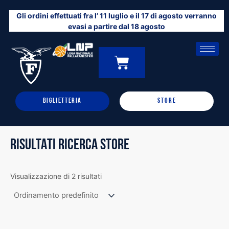
Vai
Gli ordini effettuati fra l’ 11 luglio e il 17 di agosto verranno
al
evasi a partire dal 18 agosto
contenuto
CARRELLO
0
BIGLIETTERIA
STORE
RISULTATI RICERCA STORE
Visualizzazione di 2 risultati