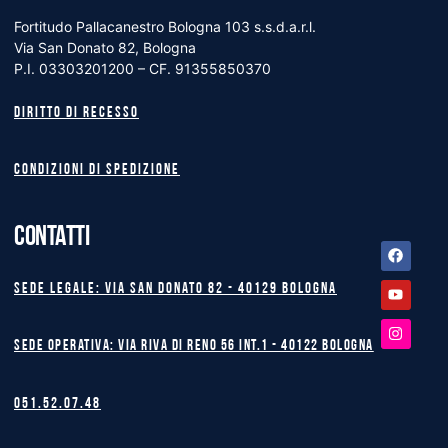
Fortitudo Pallacanestro Bologna 103 s.s.d.a.r.l.
Via San Donato 82, Bologna
P.I. 03303201200 – CF. 91355850370
Diritto di recesso
Condizioni di spedizione
CONTATTI
Facebook
Youtube
Instagram
Sede legale: Via San Donato 82 - 40129 BOLOGNA
Sede operativa: Via Riva di Reno 56 int.1 - 40122 BOLOGNA
051.52.07.48