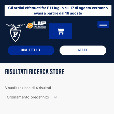
Vai
Gli ordini effettuati fra l’ 11 luglio e il 17 di agosto verranno
al
evasi a partire dal 18 agosto
contenuto
CARRELLO
0
BIGLIETTERIA
STORE
RISULTATI RICERCA STORE
Visualizzazione di 4 risultati