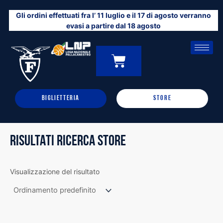
Vai
Gli ordini effettuati fra l’ 11 luglio e il 17 di agosto verranno
al
evasi a partire dal 18 agosto
contenuto
CARRELLO
0
BIGLIETTERIA
STORE
RISULTATI RICERCA STORE
Visualizzazione del risultato