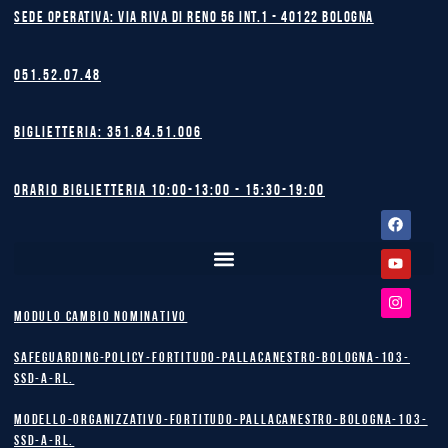
Sede operativa: Via Riva di Reno 56 int.1 - 40122 BOLOGNA
051.52.07.48
Biglietteria: 351.84.51.006
Orario biglietteria 10:00-13:00 - 15:30-19:00
Facebook
Youtube
Instagram
MODULO CAMBIO NOMINATIVO
safeguarding-policy-Fortitudo-Pallacanestro-Bologna-103-
SSD-A-RL.
Modello-Organizzativo-Fortitudo-Pallacanestro-Bologna-103-
SSD-A-RL.