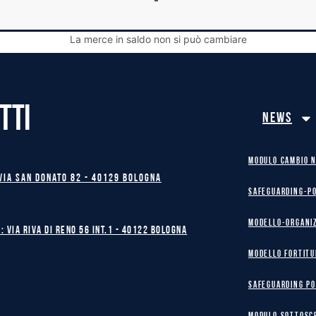
La merce in saldo non si può cambiare
TTI
News
MODULO CAMBIO 
Via San Donato 82 - 40129 BOLOGNA
safeguarding-p
Modello-Organi
: Via Riva di Reno 56 int.1 - 40122 BOLOGNA
MODELLO FORTITU
safeguarding po