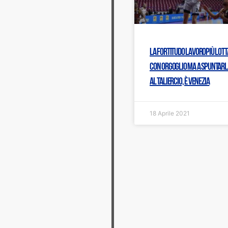
La Fortitudo Lavoropiù lott
con orgoglio ma a spuntarl
al Taliercio, è Venezia
18 Aprile 2021