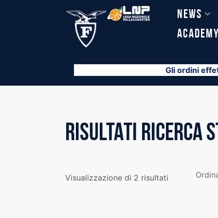
Vai
News
al
contenuto
Academ
Gli ordini effe
RISULTATI RICERCA 
Visualizzazione di 2 risultati