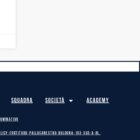
Squadra
Società
Academy
NOMINATIVO
olicy-Fortitudo-Pallacanestro-Bologna-103-SSD-A-RL.