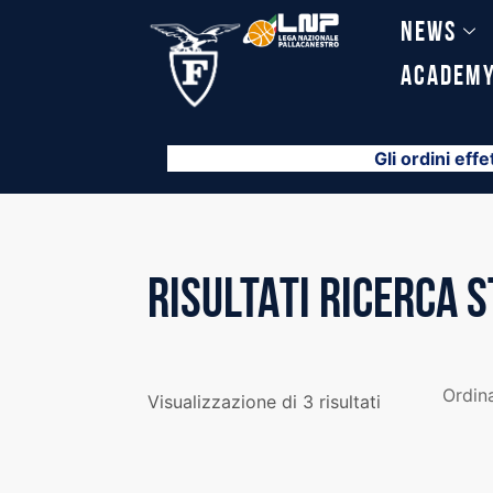
Vai
News
al
contenuto
Academ
Gli ordini effe
RISULTATI RICERCA 
Visualizzazione di 3 risultati