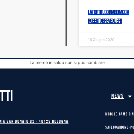
La Fortitudo riabbraccia
Roberto Breveglieri!
16 Giugno 2020
La merce in saldo non si può cambiare
TTI
News
MODULO CAMBIO 
Via San Donato 82 - 40129 BOLOGNA
safeguarding-p