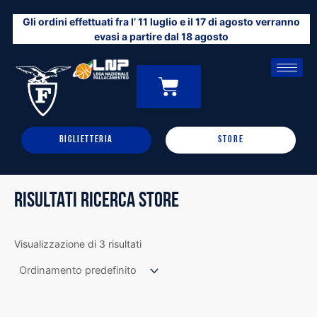
Vai
Gli ordini effettuati fra l’ 11 luglio e il 17 di agosto verranno
al
evasi a partire dal 18 agosto
contenuto
CARRELLO
0
BIGLIETTERIA
STORE
RISULTATI RICERCA STORE
Visualizzazione di 3 risultati