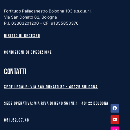
Fortitudo Pallacanestro Bologna 103 s.s.d.a.r.l.
Via San Donato 82, Bologna
P.I. 03303201200 – CF. 91355850370
Diritto di recesso
Condizioni di spedizione
CONTATTI
Sede legale: Via San Donato 82 - 40129 BOLOGNA
Sede operativa: Via Riva di Reno 56 int.1 - 40122 BOLOGNA
Facebook
Youtube
Instagram
051.52.07.48