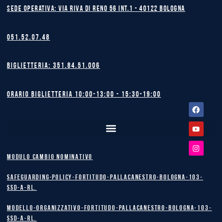
Sede operativa: Via Riva di Reno 56 int.1 - 40122 BOLOGNA
051.52.07.48
Biglietteria: 351.84.51.006
Orario biglietteria 10:00-13:00 - 15:30-19:00
Facebook
Youtube
Instagram
MODULO CAMBIO NOMINATIVO
safeguarding-policy-Fortitudo-Pallacanestro-Bologna-103-
SSD-A-RL.
Modello-Organizzativo-Fortitudo-Pallacanestro-Bologna-103-
SSD-A-RL.