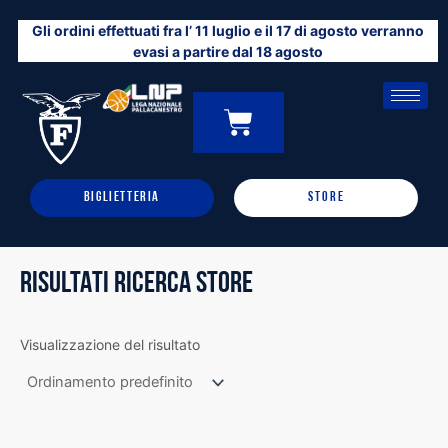
Vai
Gli ordini effettuati fra l’ 11 luglio e il 17 di agosto verranno
al
evasi a partire dal 18 agosto
contenuto
CARRELLO
0
BIGLIETTERIA
STORE
RISULTATI RICERCA STORE
Visualizzazione del risultato