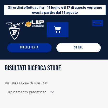
Vai
Gli ordini effettuati fra l’ 11 luglio e il 17 di agosto verranno
al
evasi a partire dal 18 agosto
contenuto
CARRELLO
0
BIGLIETTERIA
STORE
RISULTATI RICERCA STORE
Visualizzazione di 4 risultati