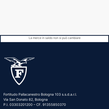
La merce in saldo non si può cambiare
Fortitudo Pallacanestro Bologna 103 s.s.d.a.r.l.
Via San Donato 82, Bologna
P.I. 03303201200 – CF. 91355850370