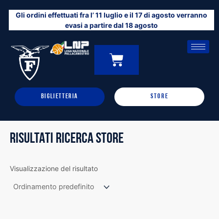
Vai
Gli ordini effettuati fra l’ 11 luglio e il 17 di agosto verranno
al
evasi a partire dal 18 agosto
contenuto
CARRELLO
0
BIGLIETTERIA
STORE
RISULTATI RICERCA STORE
Visualizzazione del risultato