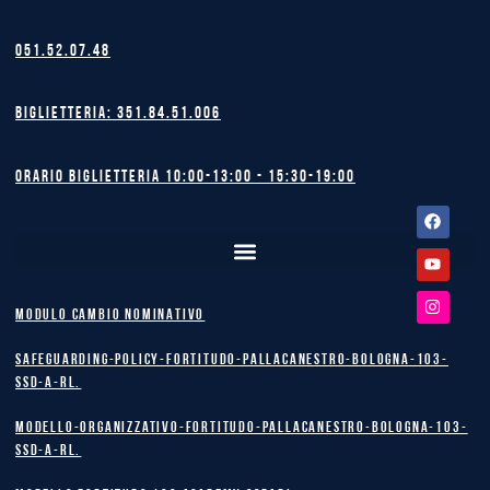
051.52.07.48
Biglietteria: 351.84.51.006
Orario biglietteria 10:00-13:00 - 15:30-19:00
Facebook
Youtube
Instagram
MODULO CAMBIO NOMINATIVO
safeguarding-policy-Fortitudo-Pallacanestro-Bologna-103-
SSD-A-RL.
Modello-Organizzativo-Fortitudo-Pallacanestro-Bologna-103-
SSD-A-RL.