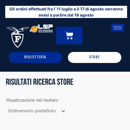
Vai
Gli ordini effettuati fra l’ 11 luglio e il 17 di agosto verranno
al
evasi a partire dal 18 agosto
contenuto
CARRELLO
0
BIGLIETTERIA
STORE
RISULTATI RICERCA STORE
Visualizzazione del risultato