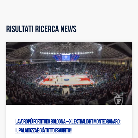
RISULTATI RICERCA NEWS
Lavoropiù Fortitudo Bologna – XL Extralight Montegranaro:
Il PalaDozza è già tutto esaurito!!