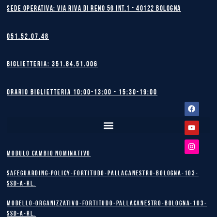
Sede operativa: Via Riva di Reno 56 int.1 - 40122 BOLOGNA
051.52.07.48
Biglietteria: 351.84.51.006
Orario biglietteria 10:00-13:00 - 15:30-19:00
Facebook
Youtube
Instagram
MODULO CAMBIO NOMINATIVO
safeguarding-policy-Fortitudo-Pallacanestro-Bologna-103-
SSD-A-RL.
Modello-Organizzativo-Fortitudo-Pallacanestro-Bologna-103-
SSD-A-RL.