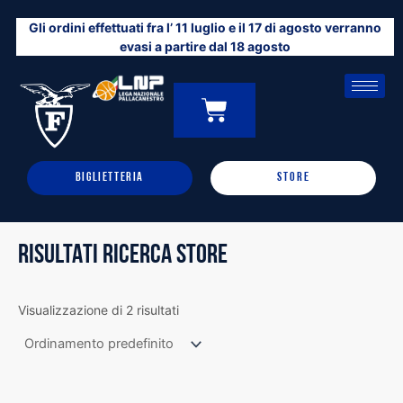
Vai
Gli ordini effettuati fra l’ 11 luglio e il 17 di agosto verranno
al
evasi a partire dal 18 agosto
contenuto
CARRELLO
0
BIGLIETTERIA
STORE
RISULTATI RICERCA STORE
Visualizzazione di 2 risultati