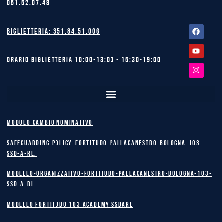
051.52.07.48
Facebook
Youtube
Instagram
Biglietteria: 351.84.51.006
Orario biglietteria 10:00-13:00 - 15:30-19:00
MODULO CAMBIO NOMINATIVO
safeguarding-policy-Fortitudo-Pallacanestro-Bologna-103-
SSD-A-RL.
Modello-Organizzativo-Fortitudo-Pallacanestro-Bologna-103-
SSD-A-RL.
MODELLO FORTITUDO 103 ACADEMY SSDARL