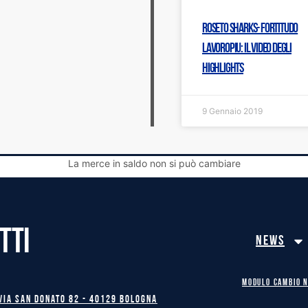
Roseto Sharks- Fortitudo
Lavoropiu: IL VIDEO DEGLI
HIGHLIGHTS
9 Gennaio 2019
La merce in saldo non si può cambiare
TTI
News
MODULO CAMBIO 
Via San Donato 82 - 40129 BOLOGNA