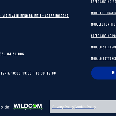
safeguarding-p
Modello-Organi
: Via Riva di Reno 56 int.1 - 40122 BOLOGNA
MODELLO FORTITU
safeguarding po
MODULO SOTTOSC
 351.84.51.006
MODULO SOTTOSC
B
tteria 10:00-13:00 - 15:30-19:00
to da:
Privacy Policy
Cookie Policy