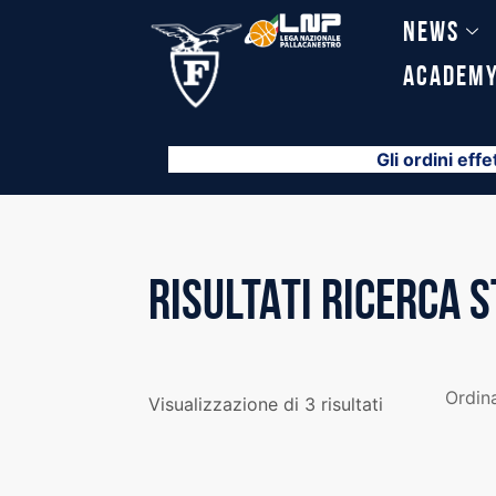
Vai
News
al
contenuto
Academ
Gli ordini effe
RISULTATI RICERCA 
Visualizzazione di 3 risultati