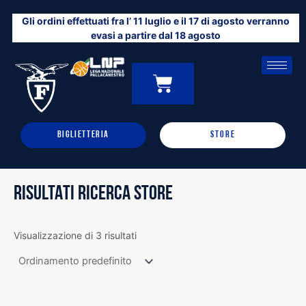
Vai
Gli ordini effettuati fra l’ 11 luglio e il 17 di agosto verranno
al
evasi a partire dal 18 agosto
contenuto
CARRELLO
0
BIGLIETTERIA
STORE
RISULTATI RICERCA STORE
Visualizzazione di 3 risultati