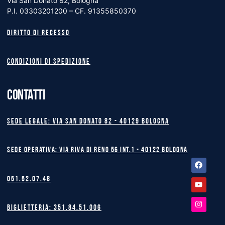
Via San Donato 82, Bologna
P.I. 03303201200 – CF. 91355850370
Diritto di recesso
Condizioni di spedizione
CONTATTI
Sede legale: Via San Donato 82 - 40129 BOLOGNA
Sede operativa: Via Riva di Reno 56 int.1 - 40122 BOLOGNA
Facebook
Youtube
Instagram
051.52.07.48
Biglietteria: 351.84.51.006