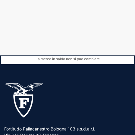
La merce in saldo non si può cambiare
Fortitudo Pallacanestro Bologna 103 s.s.d.a.r.l.