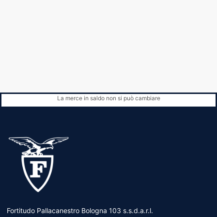
La merce in saldo non si può cambiare
Fortitudo Pallacanestro Bologna 103 s.s.d.a.r.l.