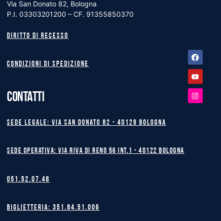
Via San Donato 82, Bologna
P.I. 03303201200 – CF. 91355850370
Diritto di recesso
Facebook
Youtube
Instagram
Condizioni di spedizione
CONTATTI
Sede legale: Via San Donato 82 - 40129 BOLOGNA
Sede operativa: Via Riva di Reno 56 int.1 - 40122 BOLOGNA
051.52.07.48
Biglietteria: 351.84.51.006