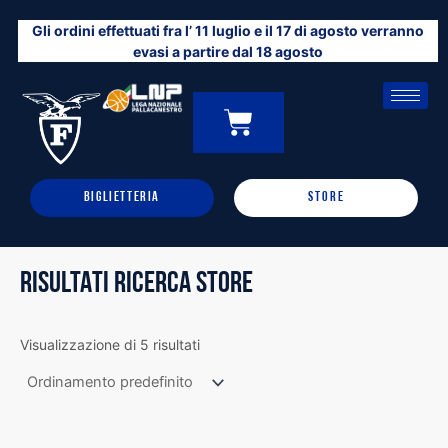
Vai
Gli ordini effettuati fra l’ 11 luglio e il 17 di agosto verranno
al
evasi a partire dal 18 agosto
contenuto
CARRELLO
0
BIGLIETTERIA
STORE
RISULTATI RICERCA STORE
Visualizzazione di 5 risultati