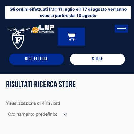
Vai
Gli ordini effettuati fra l’ 11 luglio e il 17 di agosto verranno
al
evasi a partire dal 18 agosto
contenuto
CARRELLO
0
BIGLIETTERIA
STORE
RISULTATI RICERCA STORE
Visualizzazione di 4 risultati