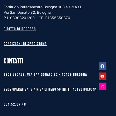
Fortitudo Pallacanestro Bologna 103 s.s.d.a.r.l.
Via San Donato 82, Bologna
P.I. 03303201200 – CF. 91355850370
Diritto di recesso
Condizioni di spedizione
CONTATTI
Facebook
Youtube
Instagram
Sede legale: Via San Donato 82 - 40129 BOLOGNA
Sede operativa: Via Riva di Reno 56 int.1 - 40122 BOLOGNA
051.52.07.48