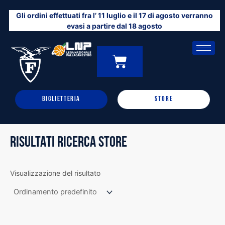
Vai
Gli ordini effettuati fra l’ 11 luglio e il 17 di agosto verranno
al
evasi a partire dal 18 agosto
contenuto
CARRELLO
0
BIGLIETTERIA
STORE
RISULTATI RICERCA STORE
Visualizzazione del risultato