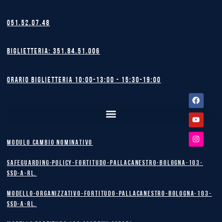
051.52.07.48
Biglietteria: 351.84.51.006
Orario biglietteria 10:00-13:00 - 15:30-19:00
Facebook
Youtube
Instagram
MODULO CAMBIO NOMINATIVO
safeguarding-policy-Fortitudo-Pallacanestro-Bologna-103-
SSD-A-RL.
Modello-Organizzativo-Fortitudo-Pallacanestro-Bologna-103-
SSD-A-RL.