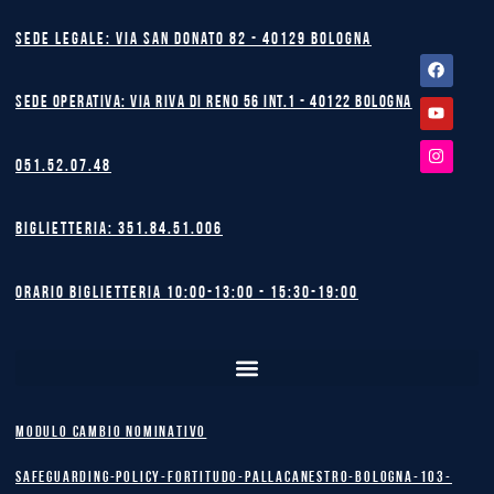
Sede legale: Via San Donato 82 - 40129 BOLOGNA
Facebook
Youtube
Instagram
Sede operativa: Via Riva di Reno 56 int.1 - 40122 BOLOGNA
051.52.07.48
Biglietteria: 351.84.51.006
Orario biglietteria 10:00-13:00 - 15:30-19:00
MODULO CAMBIO NOMINATIVO
safeguarding-policy-Fortitudo-Pallacanestro-Bologna-103-