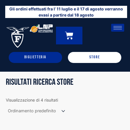
Vai
Gli ordini effettuati fra l’ 11 luglio e il 17 di agosto verranno
al
evasi a partire dal 18 agosto
contenuto
CARRELLO
0
BIGLIETTERIA
STORE
RISULTATI RICERCA STORE
Visualizzazione di 4 risultati