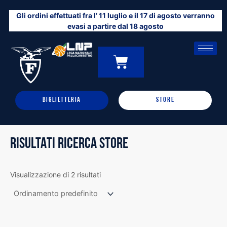
Vai
Gli ordini effettuati fra l’ 11 luglio e il 17 di agosto verranno
al
evasi a partire dal 18 agosto
contenuto
CARRELLO
0
BIGLIETTERIA
STORE
RISULTATI RICERCA STORE
Visualizzazione di 2 risultati