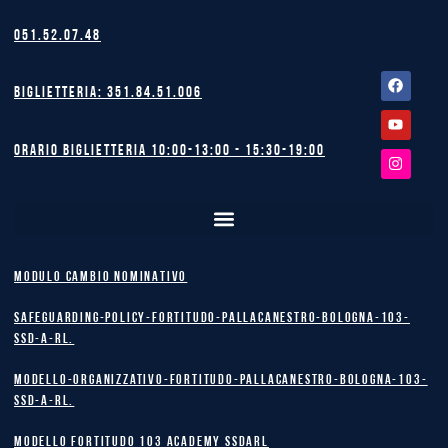
051.52.07.48
Facebook
Youtube
Instagram
Biglietteria: 351.84.51.006
Orario biglietteria 10:00-13:00 - 15:30-19:00
MODULO CAMBIO NOMINATIVO
safeguarding-policy-Fortitudo-Pallacanestro-Bologna-103-
SSD-A-RL.
Modello-Organizzativo-Fortitudo-Pallacanestro-Bologna-103-
SSD-A-RL.
MODELLO FORTITUDO 103 ACADEMY SSDARL