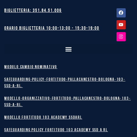
Facebook
Youtube
Instagram
Biglietteria: 351.84.51.006
Orario biglietteria 10:00-13:00 - 15:30-19:00
MODULO CAMBIO NOMINATIVO
safeguarding-policy-Fortitudo-Pallacanestro-Bologna-103-
SSD-A-RL.
Modello-Organizzativo-Fortitudo-Pallacanestro-Bologna-103-
SSD-A-RL.
MODELLO FORTITUDO 103 ACADEMY SSDARL
safeguarding policy Fortitudo 103 Academy SSD A RL