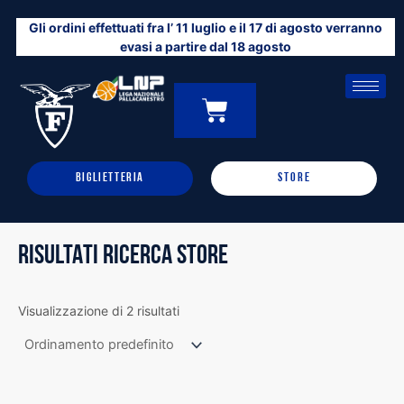
Vai
Gli ordini effettuati fra l’ 11 luglio e il 17 di agosto verranno
al
evasi a partire dal 18 agosto
contenuto
CARRELLO
0
BIGLIETTERIA
STORE
RISULTATI RICERCA STORE
Visualizzazione di 2 risultati