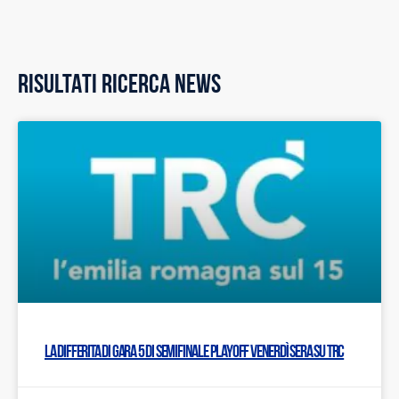
RISULTATI RICERCA NEWS
La differita di gara 5 di semifinale Playoff venerdì sera su TRC