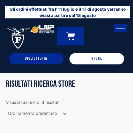
Vai
Gli ordini effettuati fra l’ 11 luglio e il 17 di agosto verranno
al
evasi a partire dal 18 agosto
contenuto
CARRELLO
0
BIGLIETTERIA
STORE
RISULTATI RICERCA STORE
Visualizzazione di 3 risultati