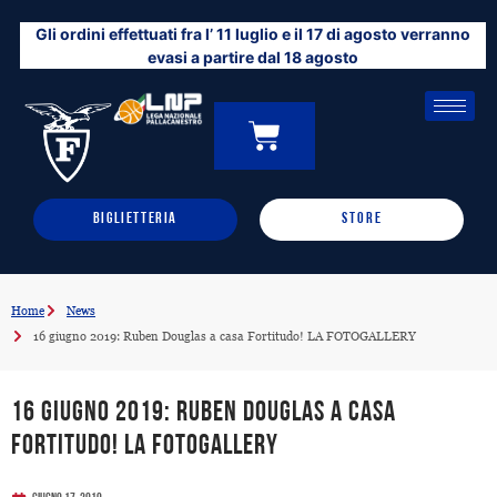
Vai
Gli ordini effettuati fra l’ 11 luglio e il 17 di agosto verranno
al
evasi a partire dal 18 agosto
contenuto
CARRELLO
0
BIGLIETTERIA
STORE
Home
News
16 giugno 2019: Ruben Douglas a casa Fortitudo! LA FOTOGALLERY
16 giugno 2019: Ruben Douglas a casa
Fortitudo! LA FOTOGALLERY