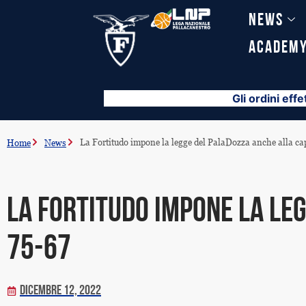
Vai
News
al
contenuto
Academ
Gli ordini effe
La Fortitudo impone la legge del PalaDozza anche alla cap
Home
News
La Fortitudo impone la leg
75-67
Dicembre 12, 2022