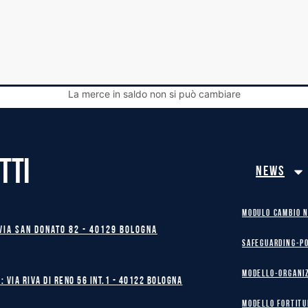
La merce in saldo non si può cambiare
TTI
News
MODULO CAMBIO 
Via San Donato 82 - 40129 BOLOGNA
safeguarding-p
Modello-Organi
: Via Riva di Reno 56 int.1 - 40122 BOLOGNA
MODELLO FORTITU