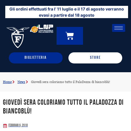
Vai
Gli ordini effettuati fra l’ 11 luglio e il 17 di agosto verranno
al
evasi a partire dal 18 agosto
contenuto
CARRELLO
0
BIGLIETTERIA
STORE
Home
News
Giovedì sera coloriamo tutto il PalaDozza di biancoblù!
Giovedì sera coloriamo tutto il PalaDozza di
biancoblù!
Febbraio 6, 2018