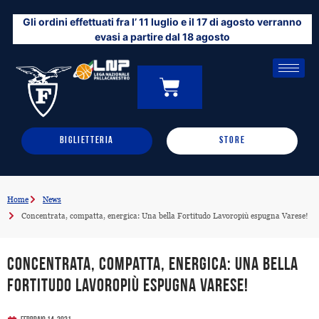
Vai
Gli ordini effettuati fra l’ 11 luglio e il 17 di agosto verranno
al
evasi a partire dal 18 agosto
contenuto
CARRELLO
0
BIGLIETTERIA
STORE
Home
News
Concentrata, compatta, energica: Una bella Fortitudo Lavoropiù espugna Varese!
Concentrata, compatta, energica: Una bella
Fortitudo Lavoropiù espugna Varese!