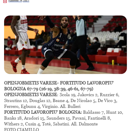
Febbraio 14, 2021
OPENJOBMETIS VARESE- FORTITUDO LAVOROPIU’
BOLOGNA 67-79 (26-19, 38-39, 46-61, 67-79)
OPENJOBMETIS VARESE
: Scola 19, Jakovics 2, Ruzzier 6,
Strautins 12, Douglas 12, Beane 4, De Nicolao 5, De Vico 3,
Ferrero, Egbunu 4, Virginio. All. Bulleri
FORTITUDO LAVOROPIU’ BOLOGNA:
Baldasso 7, Hunt 10,
Banks 18, Aradori 15, Saunders 15, Pavani, Fantinelli 8,
Withers 2, Cusin 4, Totè, Sabatini. All. Dalmonte
FOTO CIAMILLO